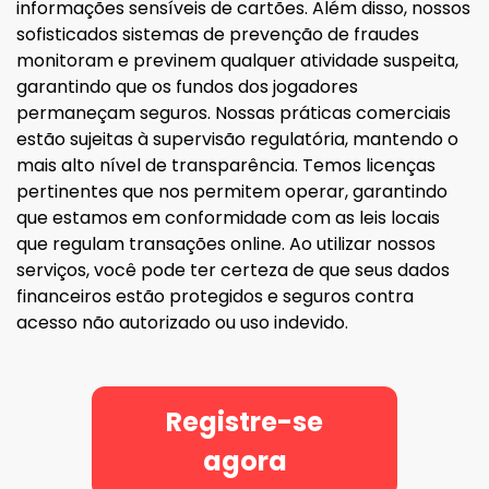
informações sensíveis de cartões. Além disso, nossos
sofisticados sistemas de prevenção de fraudes
monitoram e previnem qualquer atividade suspeita,
garantindo que os fundos dos jogadores
permaneçam seguros. Nossas práticas comerciais
estão sujeitas à supervisão regulatória, mantendo o
mais alto nível de transparência. Temos licenças
pertinentes que nos permitem operar, garantindo
que estamos em conformidade com as leis locais
que regulam transações online. Ao utilizar nossos
serviços, você pode ter certeza de que seus dados
financeiros estão protegidos e seguros contra
acesso não autorizado ou uso indevido.
Registre-se
agora