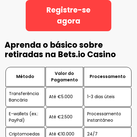
Registre-se
agora
Aprenda o básico sobre
retiradas na Bets.io Casino
Valor do
Método
Processamento
Pagamento
Transferência
Até €5.000
1-3 dias úteis
Bancária
E-wallets (ex.:
Processamento
Até €2.500
PayPal)
instantâneo
Criptomoedas
Até €10.000
24/7