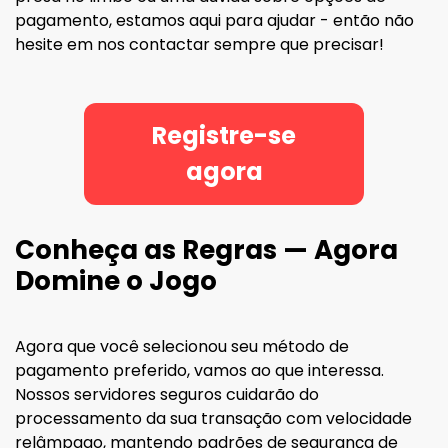
pagamento, estamos aqui para ajudar - então não
hesite em nos contactar sempre que precisar!
Registre-se
agora
Conheça as Regras — Agora
Domine o Jogo
Agora que você selecionou seu método de
pagamento preferido, vamos ao que interessa.
Nossos servidores seguros cuidarão do
processamento da sua transação com velocidade
relâmpago, mantendo padrões de segurança de