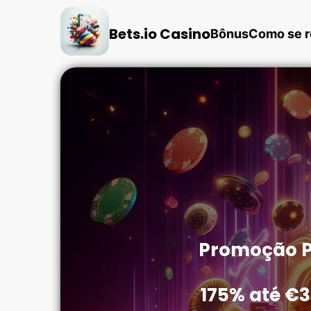
Bets.io Casino
Bônus
Como se r
Promoção P
175% até €3