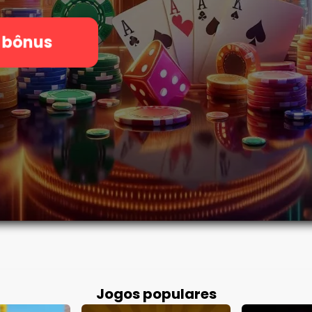
 bônus
Jogos populares