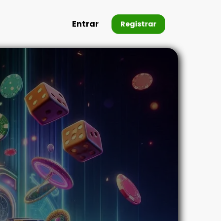
Entrar
Registrar