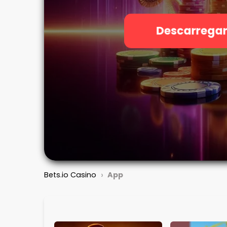
Descarregar
›
Bets.io Casino
App