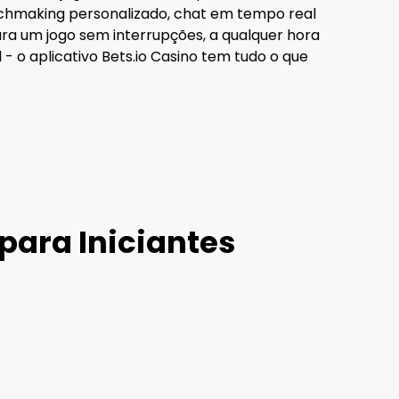
tchmaking personalizado, chat em tempo real
ra um jogo sem interrupções, a qualquer hora
- o aplicativo Bets.io Casino tem tudo o que
para Iniciantes