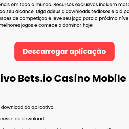
onais em todo o mundo. Recursos exclusivos incluem ma
o seu alcance. Diga adeus a downloads tediosos e olá pa
ões de competição e leve seu jogo para o próximo nível 
melhores jogos e comece a dominar hoje!
Descarregar aplicação
vo Bets.io Casino Mobile 
 download do aplicativo.
rocesso de download.