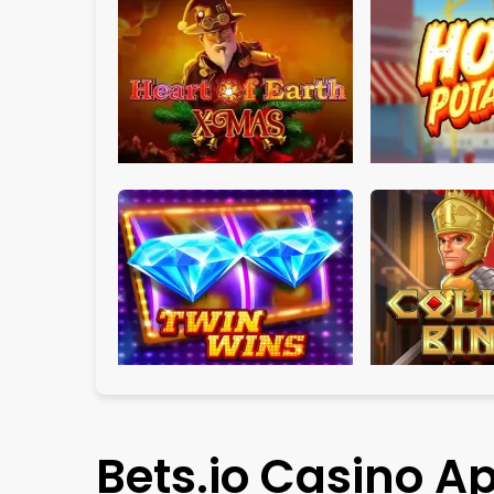
Bets.io Casino A