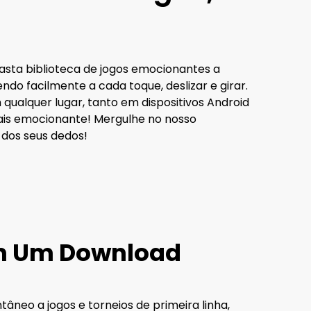
asta biblioteca de jogos emocionantes a
ndo facilmente a cada toque, deslizar e girar.
qualquer lugar, tanto em dispositivos Android
mais emocionante! Mergulhe no nosso
 dos seus dedos!
em Um Download
tâneo a jogos e torneios de primeira linha,