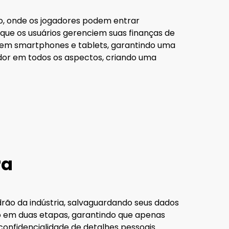
do, onde os jogadores podem entrar
 que os usuários gerenciem suas finanças de
o em smartphones e tablets, garantindo uma
gador em todos os aspectos, criando uma
ra
rão da indústria, salvaguardando seus dados
ão em duas etapas, garantindo que apenas
onfidencialidade de detalhes pessoais