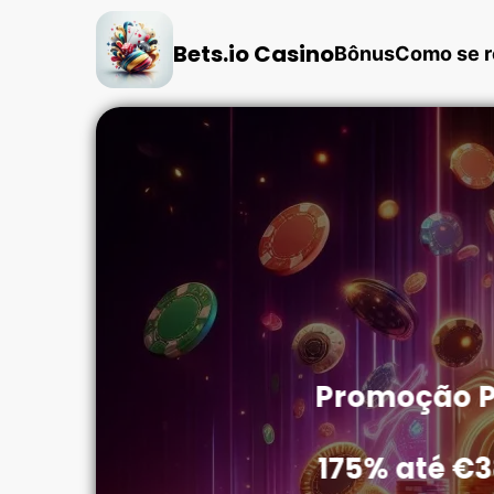
Bets.io Casino
Bônus
Como se r
Promoção P
175% até €3